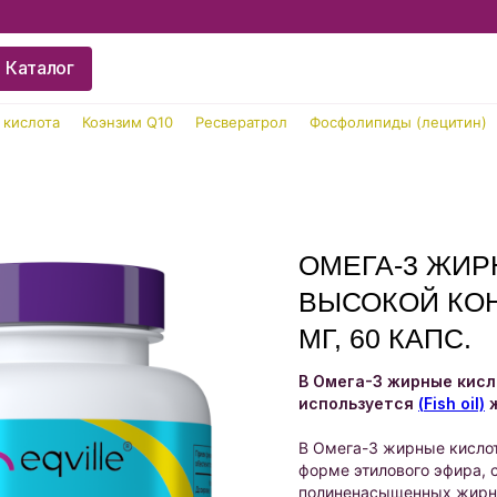
Каталог
 кислота
Коэнзим Q10
Ресвератрол
Фосфолипиды (лецитин)
ОМЕГА-3 ЖИ
ВЫСОКОЙ КОН
МГ, 60 КАПС.
В Омега-3 жирные кис
используется
(
Fish oil)
ж
В Омега-3 жирные кисло
форме этилового эфира,
полиненасыщенных жирн