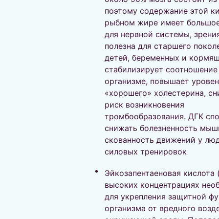
поэтому содержание этой к
рыбном жире имеет большое
для нервной системы, зрени
полезна для старшего покол
детей, беременных и кормящ
стабилизирует соотношение
организме, повышает уровен
«хорошего» холестерина, с
риск возникновения
тромбообразования. ДГК сп
снижать болезненность мыш
скованность движений у лю
силовых тренировок
Эйкозапентаеновая кислота 
высоких концентрациях нео
для укрепления защитной ф
организма от вредного возд