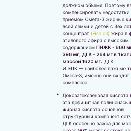
должном объеме. Поэтому в
компенсировать недостатки
приемом Омега-3 жирные ки
всей семьи и детей с 3ех ле
концентрат
(
Fish oil)
жира в 
этилового эфира с высоким
содержанием
ПНЖК - 660 мг
396 мг, ДГК – 264 мг в 1 кап
массой 1620 мг.
ДГК
И ЭПК — наиболее важные т
Омега-3, именно они входят 
комплекса.
Докозагексаеновая кислота 
эта дефицитная полиненасы
жирная кислота основной
структурный компонент сетч
ДГК особенно важна для мозг
около 90% мозга состоит из