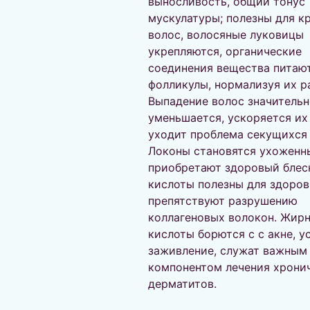
выносливость, общий тонус
мускулатуры; полезны для к
волос, волосяные луковицы
укрепляются, органические
соединения вещества питаю
фолликулы, нормализуя их р
Выпадение волос значительн
уменьшается, ускоряется их 
уходит проблема секущихся 
Локоны становятся ухоженн
приобретают здоровый блеск
кислоты полезны для здоров
препятствуют разрушению
коллагеновых волокон. Жир
кислоты борются с с акне, 
заживление, служат важным
компонентом лечения хрони
дерматитов.