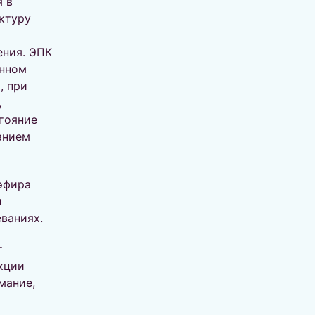
 в
уктуру
ения. ЭПК
енном
, при
,
тояние
анием
эфира
и
ваниях.
т
кции
мание,