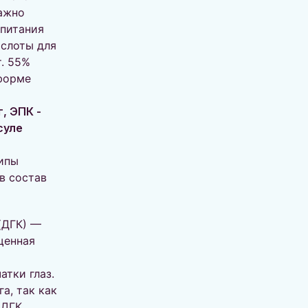
ажно
 питания
слоты для
т. 55%
форме
, ЭПК -
суле
ипы
в состав
(ДГК) —
щенная
атки глаз.
а, так как
 ДГК,