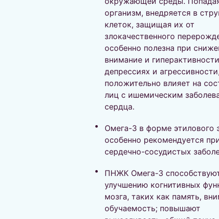
окружающей среды. Попадая
организм, внедряется в стр
клеток, защищая их от
злокачественного перерожд
особенно полезна при сниж
внимание и гиперактивности
депрессиях и агрессивности
положительно влияет на сос
лиц с ишемическим заболев
сердца.
Омега-3 в форме этилового 
особенно рекомендуется пр
сердечно-сосудистых заболе
ПНЖК Омега-3 способствую
улучшению когнитивных фун
мозга, таких как память, вни
обучаемость; повышают