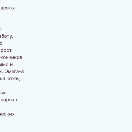
расоты
т
аботу.
о
рост,
кончиков.
ыми и
. Омега-3
ья кожи,
ные
ускоряют
ческих