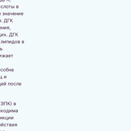
ислоты в
 значение
я. ДГК
ения,
их. ДГК
 липидов в
ь
нижает
особна
ц и
дей после
(ЭПК) в
бходима
ункции
ействия