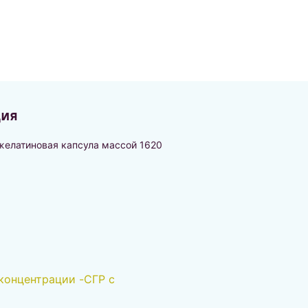
ция
желатиновая капсула массой 1620
концентрации -СГР с