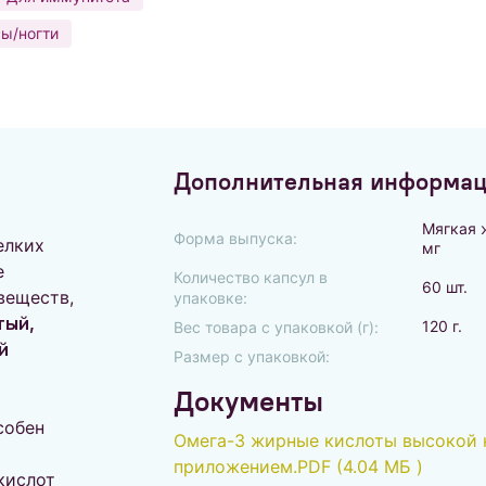
ы/ногти
Дополнительная информа
Мягкая 
Форма выпуска:
елких
мг
е
Количество капсул в
60 шт.
веществ,
упаковке:
тый,
120 г.
Вес товара с упаковкой (г):
й
Размер с упаковкой:
Документы
собен
Омега-3 жирные кислоты высокой 
приложением.PDF (4.04 МБ )
кислот