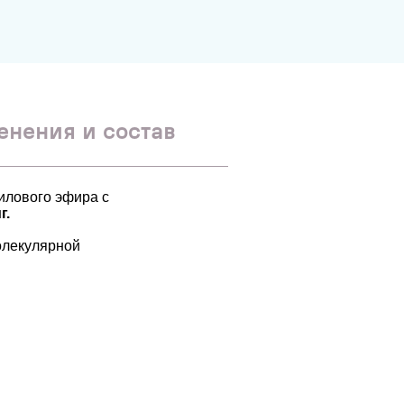
енения и состав
илового эфира с
г.
олекулярной