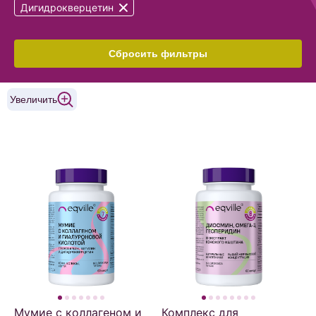
Дигидрокверцетин
Сбросить фильтры
Увеличить
Мумие с коллагеном и
Комплекс для