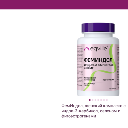
ФемИндол, женский комплекс с
индол-3-карбинол, селеном и
фитоэстрогенами