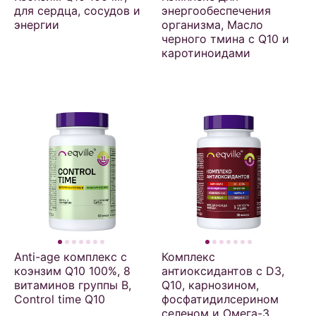
для сердца, сосудов и
энергообеспечения
энергии
организма, Масло
черного тмина с Q10 и
каротиноидами
Anti-age комплекс c
Комплекс
коэнзим Q10 100%, 8
антиоксидантов с D3,
витаминов группы B,
Q10, карнозином,
Control time Q10
фосфатидилсерином
селеном и Омега-3