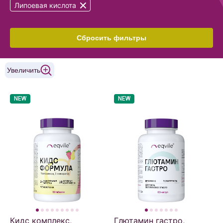
Липоевая кислота
Сбросить фильтры
Увеличить
NEW
NEW
Кидс комплекс,
Глютамин гастро,