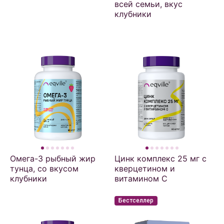
всей семьи, вкус
клубники
Омега-3 рыбный жир
Цинк комплекс 25 мг с
тунца, со вкусом
кверцетином и
клубники
витамином С
Бестселлер