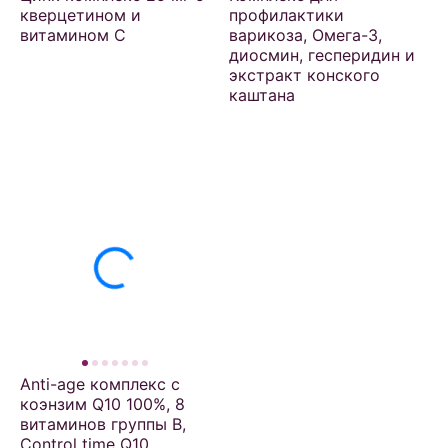
кверцетином и
профилактики
витамином С
варикоза, Омега-3,
диосмин, гесперидин и
экстракт конского
каштана
Anti-age комплекс c
коэнзим Q10 100%, 8
витаминов группы B,
Control time Q10