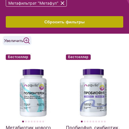
Метафильтрат "Метафул"
Сбросить фильтры
Увеличить
Бестселлер
Бестселлер
Метабиотик нового
Пробиофул, синбиотик,